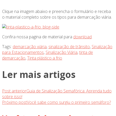
Clique na imagem abaixo e preencha o formulário e receba
o material completo sobre os tipos para demarcação viária.
Confira nossa pagina de material para
download
.
Tags:
demarcação viária
,
sinalização de trânsito
,
Sinalização
para Estacionamentos
,
Sinalização Viária
,
tinta de
demarcação
,
Tinta plástico a frio
Ler mais artigos
Post anterior
Guia de Sinalização Semafórica: Aprenda tudo
sobre isso!
Próximo post
Você sabe como surgiu o primeiro semáforo?