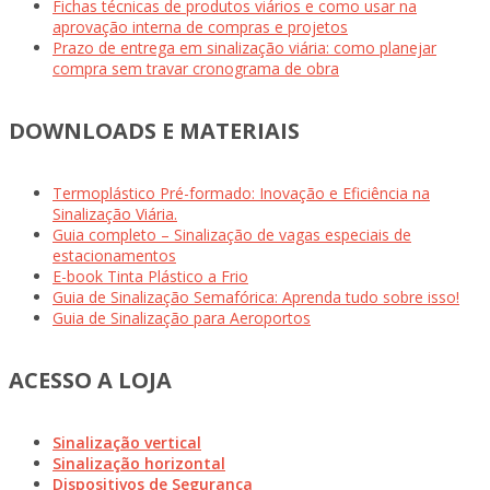
Fichas técnicas de produtos viários e como usar na
aprovação interna de compras e projetos
Prazo de entrega em sinalização viária: como planejar
compra sem travar cronograma de obra
DOWNLOADS E MATERIAIS
Termoplástico Pré-formado: Inovação e Eficiência na
Sinalização Viária.
Guia completo – Sinalização de vagas especiais de
estacionamentos
E-book Tinta Plástico a Frio
Guia de Sinalização Semafórica: Aprenda tudo sobre isso!
Guia de Sinalização para Aeroportos
ACESSO A LOJA
Sinalização vertical
Sinalização horizontal
Dispositivos de Segurança