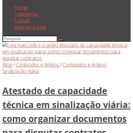
Home
Categorias
E-book
Acessar a Loja
Blog
/
Conteúdos e Artigos
/
Conteúdos e Artigos
Sinalização Viária
Atestado de capacidade
técnica em sinalização viária:
como organizar documentos
para disputar contratos