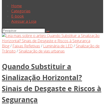
Home
Categorias
E-book
Acessar a Loja
Blog
/
Faixas Refletivas
/
Luminária de LED
/
Sinalização de
Trânsito
/
Sinalização de vias urbanas
Quando Substituir a
Sinalização Horizontal?
Sinais de Desgaste e Riscos à
Segurança